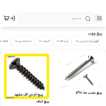
پیچ چوب
پربازدیدترین
برندها
قیمت
دسته‌بندی
فقط م
پیچ نصب نما 60*5
پیچ کناف