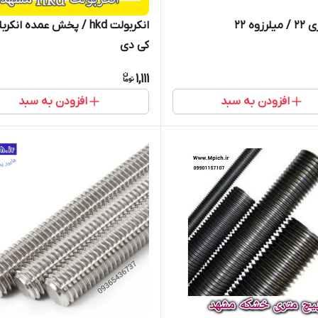
زوه ۲۲
انکربولت hkd / پخش عمده انک
کی دی
1,111
افزودن به سبد
افزودن به سبد