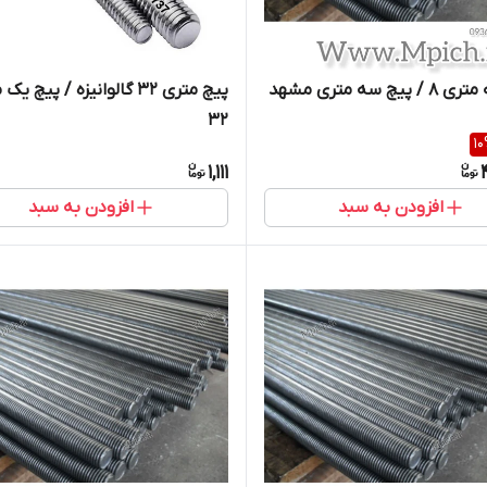
یچ سه متری مشهد
پیچ متری 32 گالوانیزه / پیچ ی
32
10
1,111
افزودن به سبد
افزودن به سبد