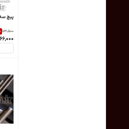
پیچ سه متری 10 /پ
%
73,500
66,000