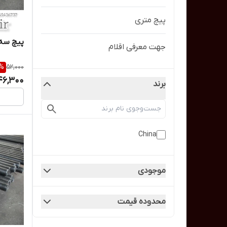
پیچ متری
پیچ سه متری 8 / پ
جهت معرفی اقلام
%
52,000
46,300
برند
China
موجودی
محدوده قیمت