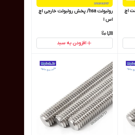
ربلت اچ
رولبولت hsa/ پخش رولبولت خارجی اچ
اس ا
1,111
افزودن به سبد