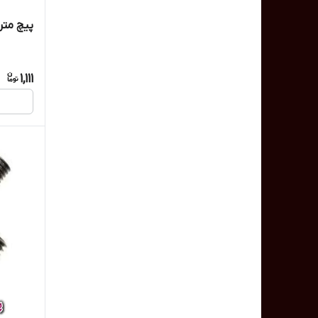
پیچ متری 22 / میلر
1,111