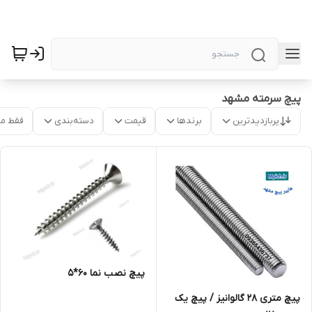
پیچ سرمته مشهد
پربازدیدترین
برندها
قیمت
دسته‌بندی
فقط م
پیچ نصب نما 60*5
پیچ متری 28 گالوانیز / پیچ یک